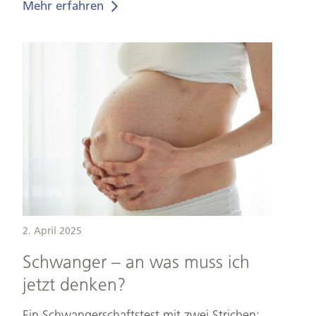
Mehr erfahren
Schwanger
–
an
was
muss
ich
jetzt
denken?
2. April 2025
Schwanger – an was muss ich
jetzt denken?
Ein Schwangerschaftstest mit zwei Strichen: