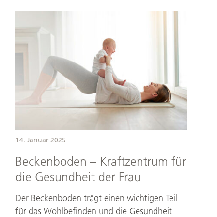
Beckenboden
–
Kraftzentrum
für
die
Gesundheit
der
Frau
14. Januar 2025
Beckenboden – Kraftzentrum für
die Gesundheit der Frau
Der Beckenboden trägt einen wichtigen Teil
für das Wohlbefinden und die Gesundheit