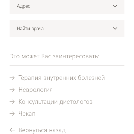
Позвонить
Адрес
ordination@mein-augenarzt.wien
Rudolfinerhaus Privatklinik GmbH
Отправить электронное сообщение
Billrothstrasse 78
Найти врача
1190 Вена
Врачи
Показать на карте Google
этого
направления
Это может Вас заинтересовать:
медицины
Терапия внутренних болезней
Неврология
Консультации диетологов
Чекап
Вернуться назад