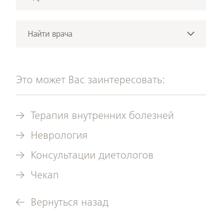
ordination@mein-augenarzt.wien
Rudolfinerhaus Privatklinik GmbH
Отправить электронное сообщение
Billrothstrasse 78
Найти врача
1190 Вена
Врачи
Показать на карте Google
этого
направления
Это может Вас заинтересовать:
медицины
Терапия внутренних болезней
Неврология
Консультации диетологов
Чекап
Вернуться назад